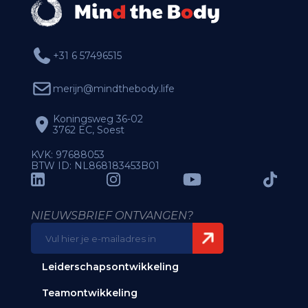
+31 6 57496515
merijn@mindthebody.life
Koningsweg 36-02
3762 EC, Soest
KVK: 97688053
BTW ID: NL868183453B01
NIEUWSBRIEF ONTVANGEN?
E-
mailadres
(Vereist)
Leiderschapsontwikkeling
Teamontwikkeling