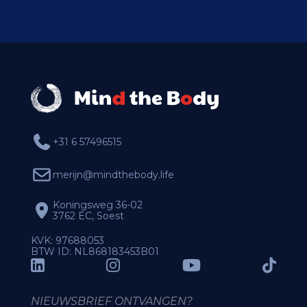
+31 6 57496515
merijn@mindthebody.life
Koningsweg 36-02
3762 EC, Soest
KVK: 97688053
BTW ID: NL868183453B01
NIEUWSBRIEF ONTVANGEN?