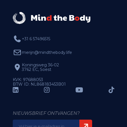
+31 6 57496515
merijn@mindthebody.life
Koningsweg 36-02
3762 EC, Soest
KVK: 97688053
BTW ID: NL868183453B01
NIEUWSBRIEF ONTVANGEN?
E-