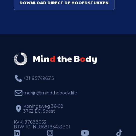
DOWNLOAD DIRECT DE HOOFDSTUKKEN
+31 6 57496515
merijn@mindthebody.life
Koningsweg 36-02
3762 EC, Soest
KVK: 97688053
BTW ID: NL868183453B01