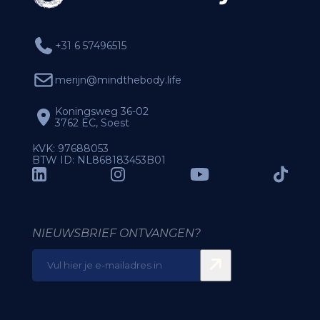
+31 6 57496515
merijn@mindthebody.life
Koningsweg 36-02
3762 EC, Soest
KVK: 97688053
BTW ID: NL868183453B01
NIEUWSBRIEF ONTVANGEN?
E-
mailadres
(Vereist)