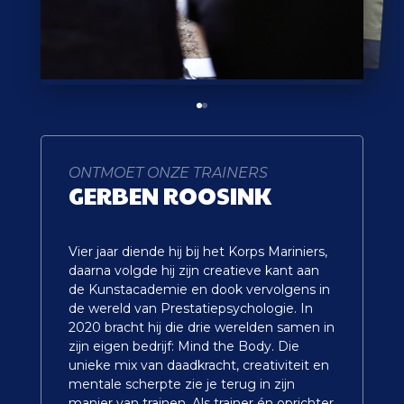
ONTMOET ONZE TRAINERS
GERBEN ROOSINK
Vier jaar diende hij bij het Korps Mariniers,
Na 14 jaar in het bedrijfsleven gooide
daarna volgde hij zijn creatieve kant aan
Coen in 2002 het roer om en richtte zich
de Kunstacademie en dook vervolgens in
volledig op teamontwikkeling. Inmiddels
de wereld van Prestatiepsychologie. In
heeft hij 25 jaar ervaring als
2020 bracht hij die drie werelden samen in
teamontwikkelaar en 20 jaar als therapeut,
zijn eigen bedrijf: Mind the Body. Die
waarbij hij vooral werkt met topkader,
unieke mix van daadkracht, creativiteit en
DGA’s en executives. Hij staat bekend om
mentale scherpte zie je terug in zijn
zijn warme, directe stijl vol humor en
manier van trainen. Als trainer én oprichter
provocatie. Zijn expertise ligt in een