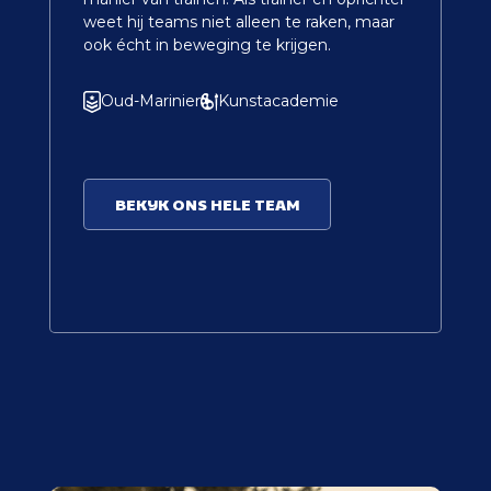
weet hij teams niet alleen te raken, maar
intuïtieve aanpak, gevoed door een rijke
ook écht in beweging te krijgen.
werk- en levenservaring. Coen geniet
ervan om weerstanden bloot te leggen
en mensen terug in hun ‘can do’-stand te
Oud-Marinier
Kunstacademie
zetten.
Therapeut
BEKIJK ONS HELE TEAM
BEKIJK ONS HELE TEAM