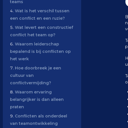
teams
Wat is het verschil tussen
B
een conflict en een ruzie?
n
Wat levert een constructief
v
conflict het team op?
T
Waarom leiderschap
p
bepalend is bij conflicten op
H
het werk
u
Hoe doorbreek je een
cultuur van
T
o
conflictvermijding?
Waarom ervaring
belangrijker is dan alleen
praten
Conflicten als onderdeel
van teamontwikkeling