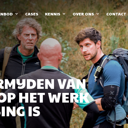
ANBOD
CASES
KENNIS
OVER ONS
CONTACT
MIJDEN VAN
OP HET WERK
ING IS