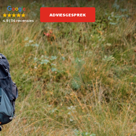
ADVIESGESPREK
4.9
114 recensies