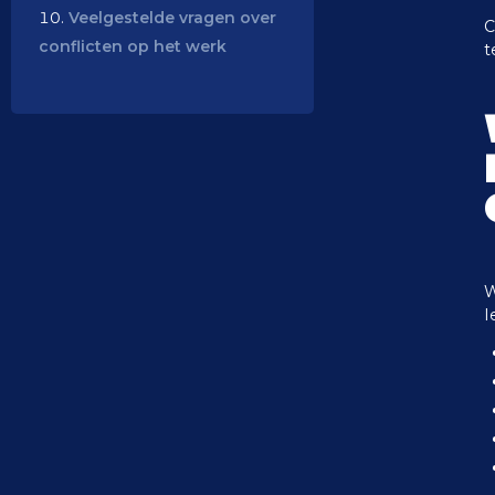
Veelgestelde vragen over
C
conflicten op het werk
t
W
I