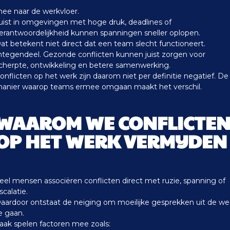
ee naar de werkvloer.
uist in omgevingen met hoge druk, deadlines of
erantwoordelijkheid kunnen spanningen sneller oplopen.
at betekent niet direct dat een team slecht functioneert.
ntegendeel. Gezonde conflicten kunnen juist zorgen voor
cherpte, ontwikkeling en betere samenwerking.
onflicten op het werk zijn daarom niet per definitie negatief. De
anier waarop teams ermee omgaan maakt het verschil.
WAAROM WE CONFLICTE
OP HET WERK VERMIJDEN
eel mensen associëren conflicten direct met ruzie, spanning of
scalatie.
aardoor ontstaat de neiging om moeilijke gesprekken uit de w
e gaan.
aak spelen factoren mee zoals: