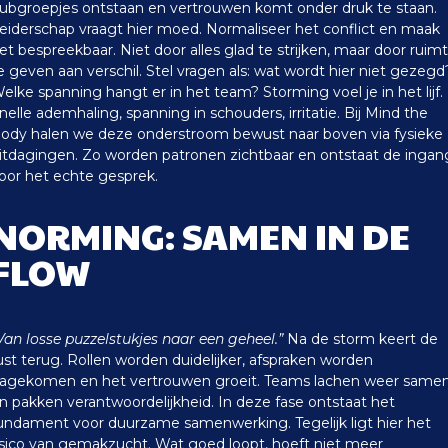
ubgroepjes ontstaan en vertrouwen komt onder druk te staan.
eiderschap vraagt hier moed. Normaliseer het conflict en maak
et bespreekbaar. Niet door alles glad te strijken, maar door ruim
e geven aan verschil. Stel vragen als: wat wordt hier niet gezegd
elke spanning hangt er in het team?
Storming voel je in het lijf.
nelle ademhaling, spanning in schouders, irritatie. Bij Mind the
ody halen we deze onderstroom bewust naar boven via fysieke
itdagingen. Zo worden patronen zichtbaar en ontstaat de ingan
oor het echte gesprek.
NORMING: SAMEN IN DE
FLOW
Van losse puzzelstukjes naar een geheel.”
Na de storm keert de
ust terug. Rollen worden duidelijker, afspraken worden
agekomen en het vertrouwen groeit. Teams lachen weer same
n pakken verantwoordelijkheid.
In deze fase ontstaat het
undament voor duurzame samenwerking. Tegelijk ligt hier het
isico van gemakzucht. Wat goed loopt, hoeft niet meer