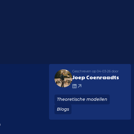
Geschreven op 04-03-26 door
Joep Coenraadts
Theoretische modellen
Blogs
n