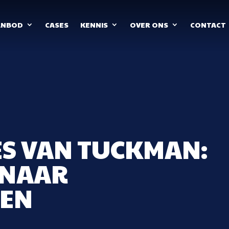
ANBOD
CASES
KENNIS
OVER ONS
CONTACT
ES VAN TUCKMAN:
 NAAR
EN