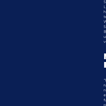
S
L
h
t
W
S
B
u
v
“
r
n
e
f
r