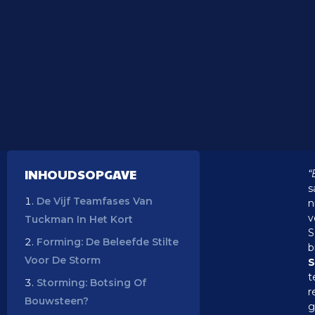
INHOUDSOPGAVE
“
s
De Vijf Teamfases Van
n
v
Tuckman In Het Kort
S
Forming: De Beleefde Stilte
b
Voor De Storm
S
t
Storming: Botsing Of
r
Bouwsteen?
g