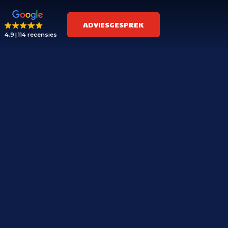
ADVIESGESPREK
4.9
114 recensies