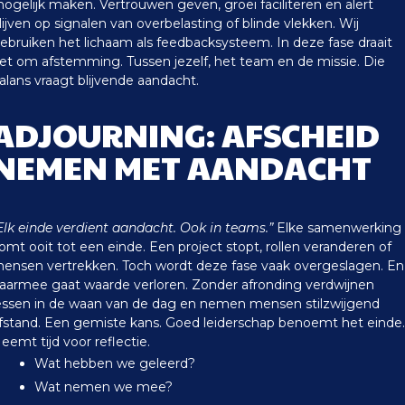
ogelijk maken. Vertrouwen geven, groei faciliteren en alert
lijven op signalen van overbelasting of blinde vlekken.
Wij
ebruiken het lichaam als feedbacksysteem. In deze fase draait
et om afstemming. Tussen jezelf, het team en de missie. Die
alans vraagt blijvende aandacht.
ADJOURNING: AFSCHEID
NEMEN MET AANDACHT
Elk einde verdient aandacht. Ook in teams.”
Elke samenwerking
omt ooit tot een einde. Een project stopt, rollen veranderen of
ensen vertrekken. Toch wordt deze fase vaak overgeslagen. En
aarmee gaat waarde verloren.
Zonder afronding verdwijnen
essen in de waan van de dag en nemen mensen stilzwijgend
fstand. Een gemiste kans.
Goed leiderschap benoemt het einde.
eemt tijd voor reflectie.
Wat hebben we geleerd?
Wat nemen we mee?