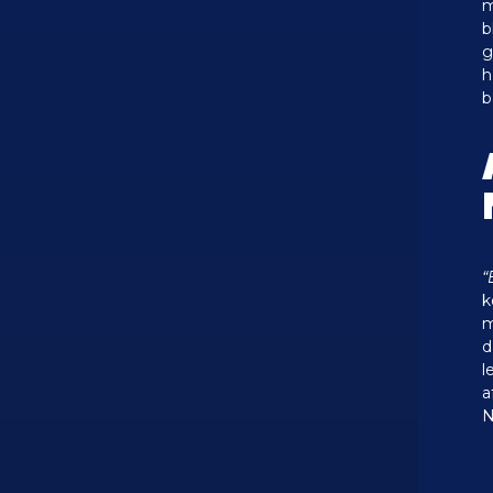
m
b
g
h
b
“
k
m
d
l
a
N