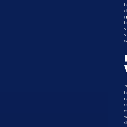
b
d
g
b
v
v
s
“
h
r
o
e
w
d