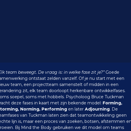
Elk team beweegt. De vraag is: in welke fase zit je?”
Goede
amenwerking ontstaat zelden vanzelf. Of je nu start met een
ieuw team, een projectteam samenstelt of midden in een
erandering zit, elk team doorloopt herkenbare ontwikkelfases.
oms soepel, soms met hobbels.
Psycholoog Bruce Tuckman
racht deze fases in kaart met zijn bekende model:
Forming,
torming, Norming, Performing
en later
Adjourning
. De
eamfases van Tuckman laten zien dat teamontwikkeling geen
echte lijn is, maar een proces van zoeken, botsen, afstemmen e
roeien.
Bij Mind the Body gebruiken we dit model om teams