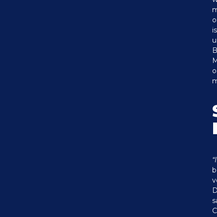
m
o
i
u
B
M
o
m
“
b
v
D
s
C