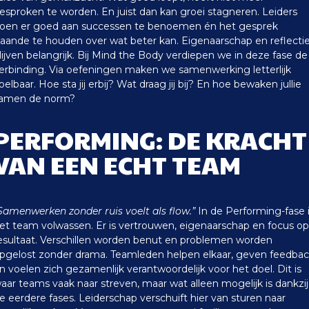
esproken te worden. En juist dan kan groei stagneren.
Leiders
oen er goed aan successen te benoemen én het gesprek
aande te houden over wat beter kan. Eigenaarschap en reflecti
lijven belangrijk.
Bij Mind the Body verdiepen we in deze fase de
erbinding. Via oefeningen maken we samenwerking letterlijk
oelbaar. Hoe sta jij erbij? Wat draag jij bij? En hoe bewaken jullie
amen de norm?
PERFORMING: DE KRACHT
VAN EEN ECHT TEAM
Samenwerken zonder ruis voelt als flow.”
In de Performing-fase 
et team volwassen. Er is vertrouwen, eigenaarschap en focus op
esultaat. Verschillen worden benut en problemen worden
pgelost zonder drama.
Teamleden helpen elkaar, geven feedba
n voelen zich gezamenlijk verantwoordelijk voor het doel. Dit is
aar teams vaak naar streven, maar wat alleen mogelijk is dankzij
e eerdere fases.
Leiderschap verschuift hier van sturen naar