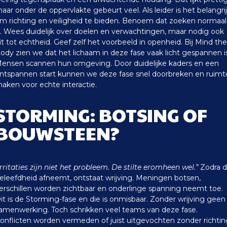
aar onder de oppervlakte gebeurt veel.
Als leider is het belangri
m richting en veiligheid te bieden. Benoem dat zoeken normaal
s. Wees duidelijk over doelen en verwachtingen, maar nodig ook
it tot echtheid. Geef zelf het voorbeeld in openheid.
Bij Mind the
ody zien we dat het lichaam in deze fase vaak licht gespannen is
ensen scannen hun omgeving. Door duidelijke kaders en een
ntspannen start kunnen we deze fase snel doorbreken en ruimt
aken voor echte interactie.
STORMING: BOTSING OF
BOUWSTEEN?
Irritaties zijn niet het probleem. De stilte eromheen wel.”
Zodra 
eleefdheid afneemt, ontstaat wrijving. Meningen botsen,
erschillen worden zichtbaar en onderlinge spanning neemt toe.
it is de Storming-fase en die is onmisbaar. Zonder wrijving geen
amenwerking.
Toch schrikken veel teams van deze fase.
onflicten worden vermeden of juist uitgevochten zonder richtin