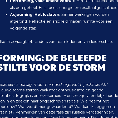
Performing, Volle kracht vooruit:
Het team functioneer
als een geheel. Er is focus, energie en resultaatgerichtheid
Adjourning, Het loslaten:
Samenwerkingen worden
afgerond. Reflectie en afscheid maken ruimte voor een
volgende stap.
lke fase vraagt iets anders van teamleden en van leiderschap.
FORMING: DE BELEEFDE
STILTE VOOR DE STORM
Iedereen is aardig, maar niemand zegt wat hij echt denkt.”
ieuwe teams starten vaak met enthousiasme en goede
ntenties. Tegelijk is er onzekerheid. Mensen zijn vriendelijk, houd
ich in en zoeken naar ongeschreven regels. Wie neemt het
oortouw? Wat wordt hier gewaardeerd? Wat kan ik zeggen en
at niet?
Kenmerken van deze fase zijn rustige vergaderingen,
einig tegenspraak en een afwachtende houding. Dat lijkt prettig