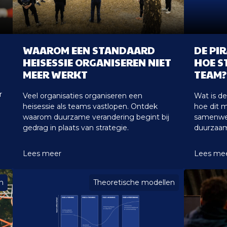
WAAROM EEN STANDAARD
DE PI
HEISESSIE ORGANISEREN NIET
HOE S
MEER WERKT
TEAM?
r
Veel organisaties organiseren een
Wat is d
.
heisessie als teams vastlopen. Ontdek
hoe dit 
waarom duurzame verandering begint bij
samenwer
gedrag in plaats van strategie.
duurzaam
Lees meer
Lees me
n
Theoretische modellen