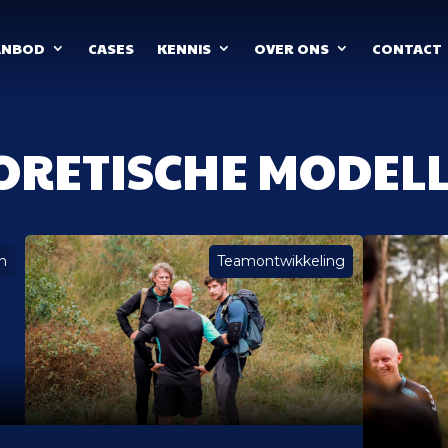
ANBOD
CASES
KENNIS
OVER ONS
CONTACT
EORETISCHE MODEL
n
Teamontwikkeling