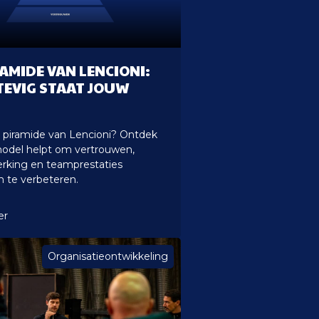
RAMIDE VAN LENCIONI:
TEVIG STAAT JOUW
e piramide van Lencioni? Ontdek
model helpt om vertrouwen,
king en teamprestaties
 te verbeteren.
er
Organisatieontwikkeling