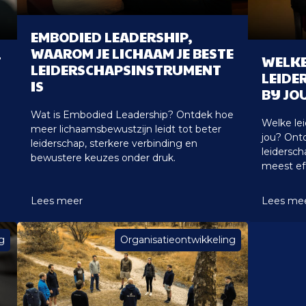
EMBODIED LEADERSHIP,
WAAROM JE LICHAAM JE BESTE
T
WELKE
LEIDERSCHAPSINSTRUMENT
D
LEIDE
IS
BIJ JO
Wat is Embodied Leadership? Ontdek hoe
Welke lei
meer lichaamsbewustzijn leidt tot beter
jou? Ontd
leiderschap, sterkere verbinding en
leidersch
bewustere keuzes onder druk.
meest eff
Lees meer
Lees me
g
Organisatieontwikkeling