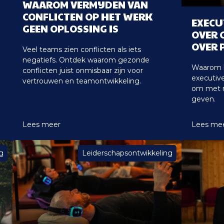
WAAROM VERMIJDEN VAN
CONFLICTEN OP HET WERK
EXECU
GEEN OPLOSSING IS
OVER 
OVER 
Veel teams zien conflicten als iets
negatiefs. Ontdek waarom gezonde
Waarom k
conflicten juist onmisbaar zijn voor
executiv
vertrouwen en teamontwikkeling.
om met m
geven.
Lees meer
Lees me
g
Leiderschapsontwikkeling