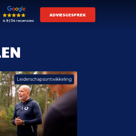
ADVIESGESPREK
4.9
114 recensies
LEN
Leiderschapsontwikkeling