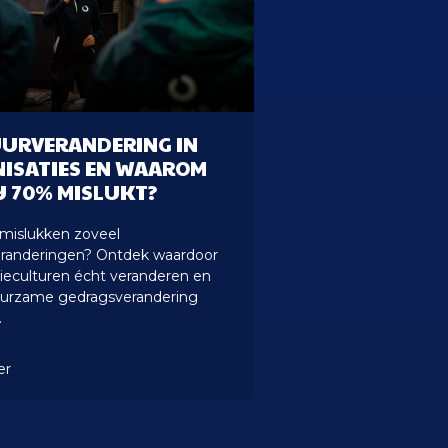
URVERANDERING IN
ISATIES EN WAAROM
IJ 70% MISLUKT?
islukken zoveel
eranderingen? Ontdek waardoor
tieculturen écht veranderen en
uurzame gedragsverandering
.
er