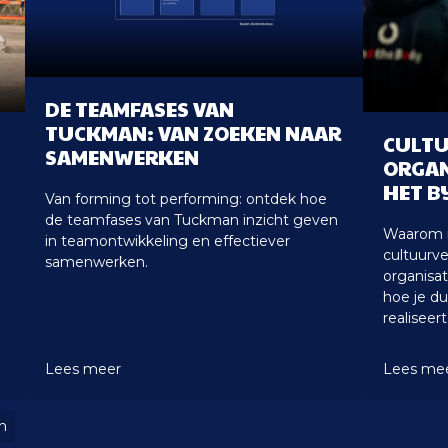
DE TEAMFASES VAN
TUCKMAN: VAN ZOEKEN NAAR
CULTU
SAMENWERKEN
ORGAN
HET B
Van forming tot performing: ontdek hoe
de teamfases van Tuckman inzicht geven
Waarom m
in teamontwikkeling en effectiever
.
cultuurv
samenwerken.
organisa
hoe je d
realiseert
Lees meer
Lees me
n